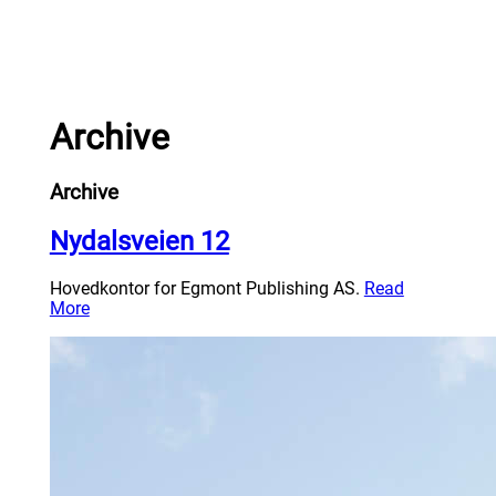
Hopp
til
Hjem
innhold
Archive
Archive
Nydalsveien 12
Hovedkontor for Egmont Publishing AS.
Read
More