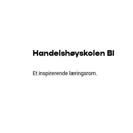
Hopp
til
Hjem
Prosjekter
Handelshøyskolen BI
innhold
Handelshøyskolen BI
Et inspirerende læringsrom.