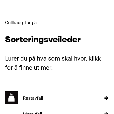
Hopp
til
innhold
Gullhaug Torg 5
Sorterings­­veileder
Lurer du på hva som skal hvor, klikk
for å finne ut mer.
→
Restavfall