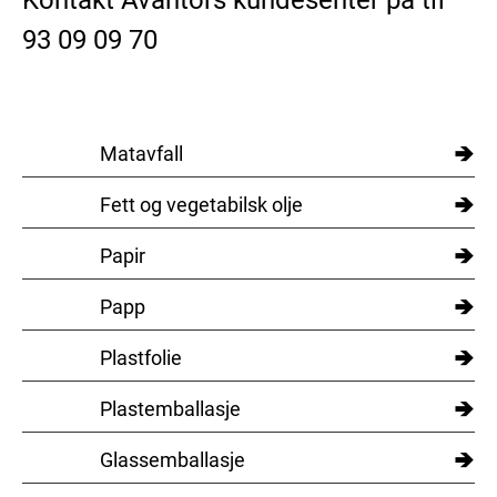
Kontakt Avantors kundesenter på tlf
93 09 09 70
→
Matavfall
→
Fett og vegetabilsk olje
→
Papir
→
Papp
→
Plastfolie
→
Plastemballasje
→
Glassemballasje