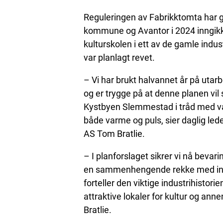
Reguleringen av Fabrikktomta har gå
kommune og Avantor i 2024 inngikk 
kulturskolen i ett av de gamle indu
var planlagt revet.
– Vi har brukt halvannet år på utar
og er trygge på at denne planen vil 
Kystbyen Slemmestad i tråd med vå
både varme og puls, sier daglig le
AS Tom Bratlie.
– I planforslaget sikrer vi nå bevar
en sammenhengende rekke med in
forteller den viktige industrihistori
attraktive lokaler for kultur og ann
Bratlie.