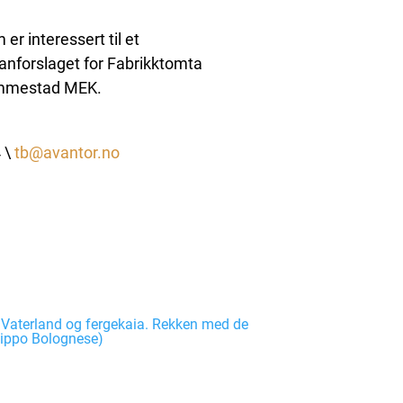
 er interessert til et
nforslaget for Fabrikktomta
emmestad MEK.
 \
tb@avantor.no