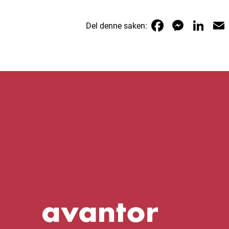
Faceboo
Mess
Li