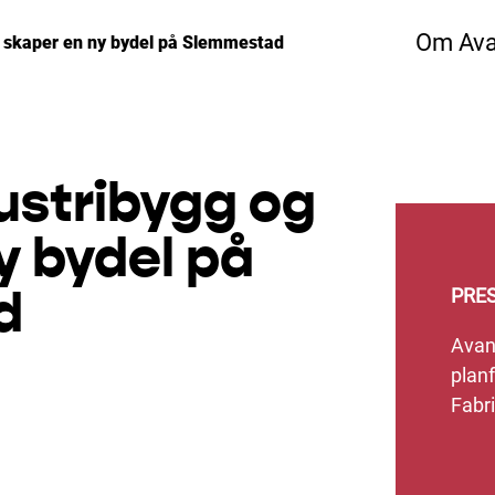
Om Ava
g skaper en ny bydel på Slemmestad
ustribygg og
y bydel på
d
PRE
Avant
planf
Fabr