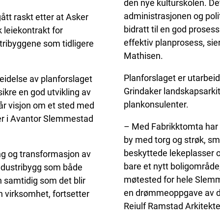
den nye kulturskolen. D
administrasjonen og poli
tt raskt etter at Asker
bidratt til en god prosess
leiekontrakt for
effektiv planprosess, sie
stribyggene som tidligere
Mathisen.
Planforslaget er utarbei
beidelse av planforslaget
Grindaker landskapsarki
sikre en god utvikling av
plankonsulenter.
r visjon om et sted med
der i Avantor Slemmestad
– Med Fabrikktomta har 
by med torg og strøk, s
beskyttede lekeplasser o
ing og transformasjon av
bare et nytt boligområde, d
dustribygg som både
møtested for hele Slemme
en samtidig som det blir
en drømmeoppgave av de 
en virksomhet, fortsetter
Reiulf Ramstad Arkitekte