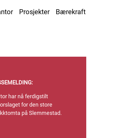
ntor
Prosjekter
Bærekraft
SSEMELDING:
or har nå ferdigstilt
orslaget for den store
ikktomta på Slemmestad.