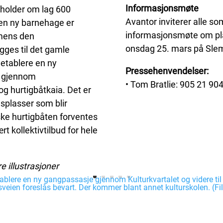
Informasjonsmøte
eholder om lag 600
Avantor inviterer alle som
, en ny barnehage er
informasjonsmøte om pla
 mens den
onsdag 25. mars på Sl
gges til det gamle
 etablere en ny
Pressehenvendelser:
e gjennom
• Tom Bratlie: 905 21 904
 og hurtigbåtkaia. Det er
gsplasser som blir
iske hurtigbåten forventes
rt kollektivtilbud for hele
re illustrasjoner