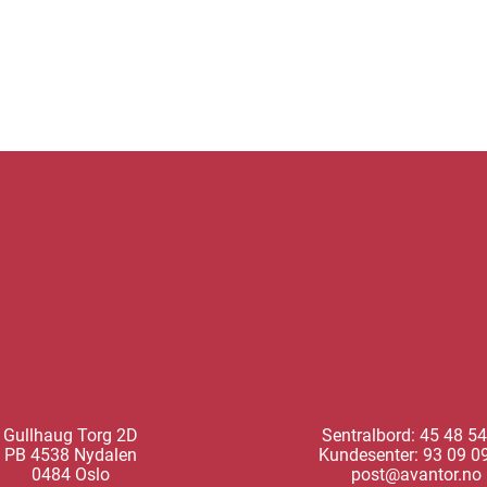
k
enger
nkedIn
Email
Gullhaug Torg 2D
Sentralbord: 45 48 54
PB 4538 Nydalen
Kundesenter: 93 09 0
0484 Oslo
post@avantor.no