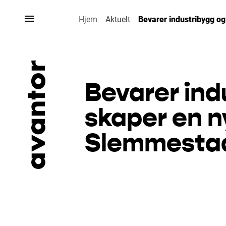
Hopp
til
Hjem
Aktuelt
Bevarer industribygg o
innhold
Bevarer ind
skaper en n
Slemmesta